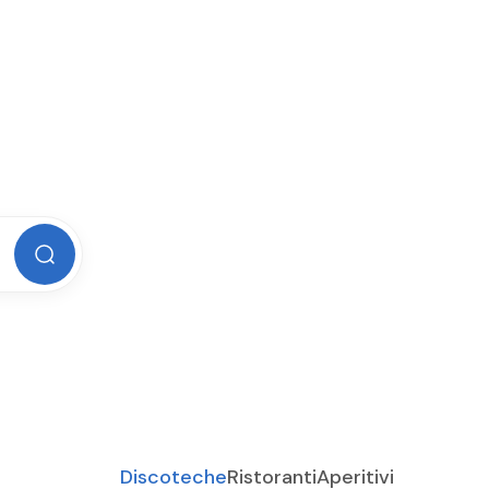
ali
Discoteche
Ristoranti
Aperitivi