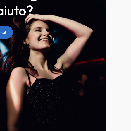
aiuto?
ici!