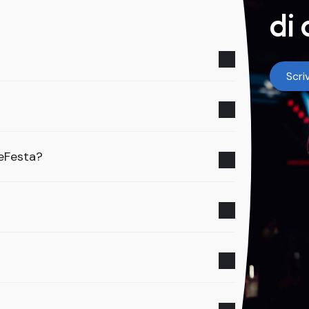
di 
Scriv
zeFesta?