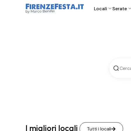
Locali
Serate
Tr
I migliori locali
Tutti i locali