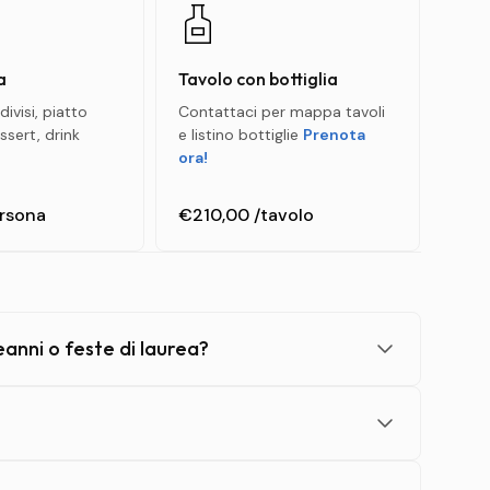
i vi chiediamo un occhio di riguardo per
orenni non è consentito.
a
Tavolo con bottiglia
ivisi, piatto
Contattaci per mappa tavoli
ssert, drink
e listino bottiglie
Prenota
ratuito selezionato
ora!
rsona
€210,00
/tavolo
a chi cerca una soluzione organizzata per gruppi,
e:
eanni o feste di laurea?
esta whatsapp.