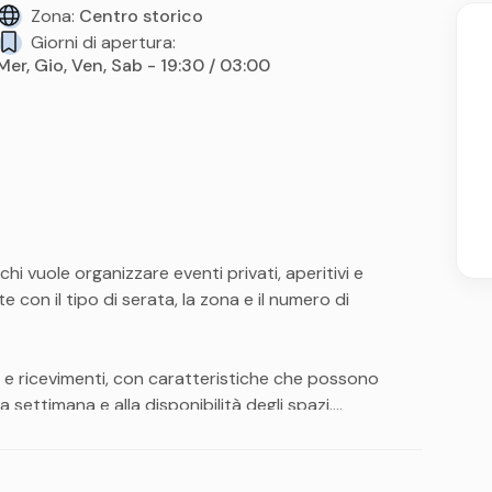
Zona:
Centro storico
Giorni di apertura:
Mer, Gio, Ven, Sab - 19:30 / 03:00
hi vuole organizzare eventi privati, aperitivi e
 con il tipo di serata, la zona e il numero di
vi e ricevimenti, con caratteristiche che possono
 settimana e alla disponibilità degli spazi.
Firenze. La zona di riferimento è Fortezza da Basso /
2026
to verificare orari, disponibilità e condizioni