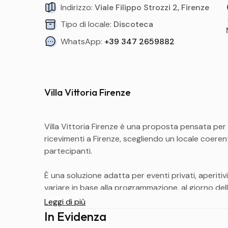
Indirizzo:
Viale Filippo Strozzi 2, Firenze
Tipo di locale:
Discoteca
WhatsApp:
+39 347 2659882
Villa Vittoria Firenze
Villa Vittoria Firenze è una proposta pensata per c
ricevimenti a Firenze, scegliendo un locale coerente
partecipanti.
È una soluzione adatta per eventi privati, aperiti
variare in base alla programmazione, al giorno della
Leggi di più
La posizione indicativa è Viale Filippo Strozzi 2, 
In Evidenza
Apertura Villa Vittoria 
Centro. Prima della prenotazione è sempre consiglia