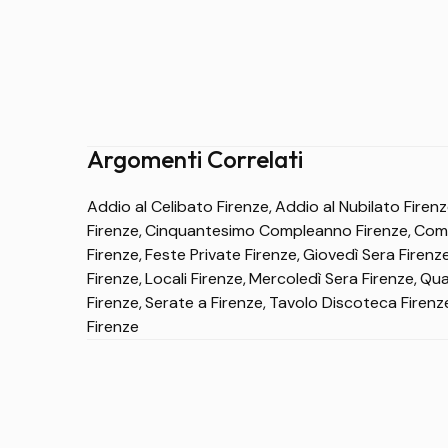
Per chi desidera festeggiare un'occasione speciale,
riservate o formule dedicate.
Le richieste più frequenti riguardano:
Compleanni
Argomenti Correlati
Feste di laurea
Addio al Celibato Firenze
Addio al Nubilato Firen
Addii al celibato
Firenze
Cinquantesimo Compleanno Firenze
Comp
Addii al nubilato
Firenze
Feste Private Firenze
Giovedì Sera Firenz
I prezzi possono variare in base alla data, alla pos
Eventi aziendali
Firenze
Locali Firenze
Mercoledì Sera Firenze
Qua
condizioni previste dal locale.
Gruppi di amici
Firenze
Serate a Firenze
Tavolo Discoteca Firenz
Firenze
Eventi e serate
Villa Vittoria Firenze può essere scelto per serate
appuntamenti stagionali.