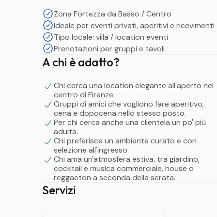
aggiornate.
Zona Fortezza da Basso / Centro
Giovedì 21 maggio inaugurazione dell'estate 2026 di
Ideale per eventi privati, aperitivi e ricevimenti
Tipo locale: villa / location eventi
Prenotazioni per gruppi e tavoli
Villa Vittoria Firenze Or
A chi è adatto?
Chi cerca una location elegante all'aperto nel
Orari e giorni di apertura estate 2026:
centro di Firenze.
Gruppi di amici che vogliono fare aperitivo,
mercoledì 19:30 / 03:00
cena e dopocena nello stesso posto.
giovedì 19:30 / 03:00
Per chi cerca anche una clientela un po' più
adulta.
venerdì 19:30 / 03:00
Chi preferisce un ambiente curato e con
sabato 19:30 / 03:00
selezione all'ingresso.
Chi ama un'atmosfera estiva, tra giardino,
cocktail e musica commerciale, house o
reggaeton a seconda della serata.
Villa Vittoria Firenze Pr
Servizi
Costo, menù, e formule di entrata a Villa Vittoria. 