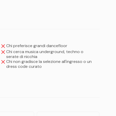
 Villa Vittoria!
ari
Chi preferisce grandi dancefloor
Chi cerca musica underground, techno o
serate di nicchia
Chi non gradisce la selezione all'ingresso o un
dress code curato
ezzi
Vi ricordiamo che all'ingresso è fatta selezione sia