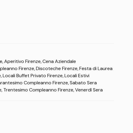
 è possibile richiedere informazioni su tavoli, aree
ze
Aperitivo Firenze
Cena Aziendale
leanno Firenze
Discoteche Firenze
Festa di Laurea
e
Locali Buffet Privato Firenze
Locali Estivi
izione del tavolo, al numero dei partecipanti e alle
rantesimo Compleanno Firenze
Sabato Sera
e
Trentesimo Compleanno Firenze
Venerdì Sera
 ordinarie, eventi speciali, feste di gruppo e