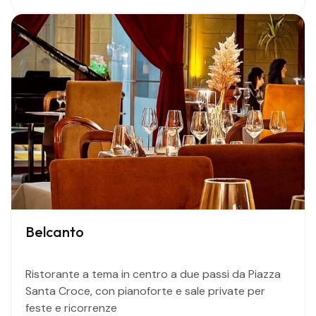
Belcanto
Ristorante a tema in centro a due passi da Piazza
Santa Croce, con pianoforte e sale private per
feste e ricorrenze